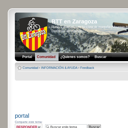
BTT en Zaragoza
Rutas y quedadas de bicicleta de montaña (Mountain 
Demonios del desierto...
Portal
Comunidad
¿Quienes somos?
Buscar
Comunidad
‹
INFORMACIÓN & AYUDA
‹
Feedback
portal
Comparte este tema:
Publicar una