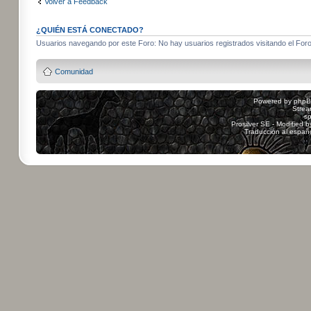
Volver a Feedback
¿QUIÉN ESTÁ CONECTADO?
Usuarios navegando por este Foro: No hay usuarios registrados visitando el Foro 
Comunidad
Powered by
php
Strea
sp
Prosilver SE - Modified 
Traducción al españ