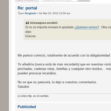
respuesta
Re: portal
por
Sergioeb
» Vie Mar 23, 2012 12:50 am
bttzaragoza escribió:
Si no os importa revisad el apartado
¿Quienes somos?
. Otra c
algo.
Gracias.
Me parece correcto, totalmente de acuerdo con la obligatoriedad
Yo añadiría (nunca está de mas recordarlo) que en nuestras vis
pinchadas, cadenas rotas, botellas y cualquier otro residuo... 
pueden provocar incendios.
No se que os parecerá, lo dejo a vuestros comentarios.
Saludos
Lo único fijo, es el cambio.
Publicidad