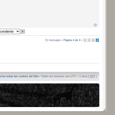
31 mensajes •
Página
4
de
4
•
1
2
3
4
orrar todas las cookies del Sitio
• Todos los horarios son UTC + 1 hora [
DST
]