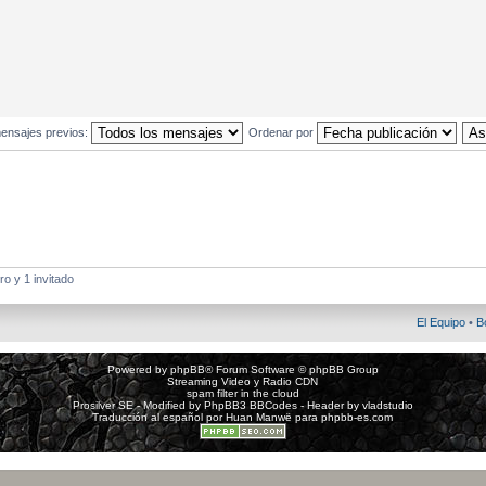
ensajes previos:
Ordenar por
o y 1 invitado
El Equipo
•
B
Powered by
phpBB
® Forum Software © phpBB Group
Streaming Video y Radio CDN
spam filter in the cloud
Prosilver SE - Modified by
PhpBB3 BBCodes
- Header by
vladstudio
Traducción al español por
Huan Manwë
para
phpbb-es.com