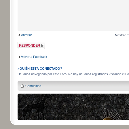
Anterior
Mostrar m
Publicar una
respuesta
Volver a Feedback
¿QUIÉN ESTÁ CONECTADO?
Usuarios navegando por este Foro: No hay usuarios registrados visitando el For
Comunidad