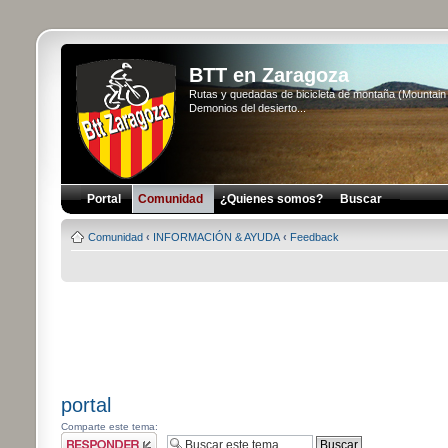
BTT en Zaragoza
Rutas y quedadas de bicicleta de montaña (Mountai
Demonios del desierto...
Portal
Comunidad
¿Quienes somos?
Buscar
Comunidad
‹
INFORMACIÓN & AYUDA
‹
Feedback
portal
Comparte este tema:
Publicar una