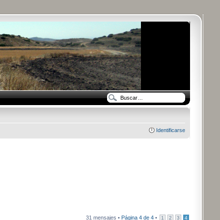
Identificarse
31 mensajes •
Página
4
de
4
•
1
2
3
4