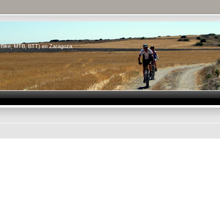
n Bike, MTB, BTT) en Zaragoza