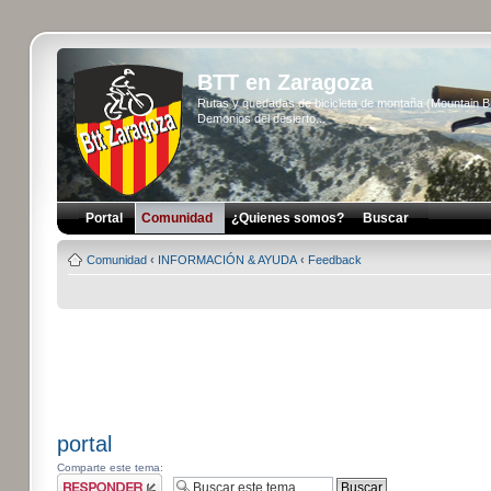
BTT en Zaragoza
Rutas y quedadas de bicicleta de montaña (Mountain 
Demonios del desierto...
Portal
Comunidad
¿Quienes somos?
Buscar
Comunidad
‹
INFORMACIÓN & AYUDA
‹
Feedback
portal
Comparte este tema:
Publicar una