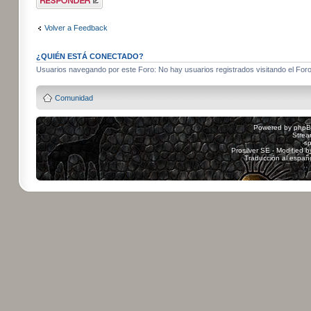
respuesta
Volver a Feedback
¿QUIÉN ESTÁ CONECTADO?
Usuarios navegando por este Foro: No hay usuarios registrados visitando el Foro 
Comunidad
Powered by
php
Strea
sp
Prosilver SE - Modified 
Traducción al españ