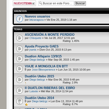
Publicar un nuevo
tema
ANUNCIOS
Nuevos usuarios
por
bttzaragoza
» Vie Ene 25, 2019 1:16 am
TEMAS
ASCENSIÓN A MONTE PERDIDO
por
Chisquete
» Vie Jul 28, 2017 12:01 pm
Rating: 1.45%
Ayuda Proyecto GAES
por
jramis
» Dom Oct 25, 2015 8:13 pm
Duatlon Alfajarin 13/9/15
por
Diego bielzgz
» Mar Sep 08, 2015 1:45 pm
VIAJE A MONGOLIA EN BTT
por
Jose Bikexperience
» Lun Jun 15, 2015 10:00 pm
Duatlón Utebo 2015
por
Diego bielzgz
» Mar Ene 06, 2015 9:48 pm
Rating: 2.9%
II DUATLON RIBERAS DEL EBRO
por
Luisete
» Mié Mar 26, 2014 11:54 pm
Duatlón Utebo 2014
por
Diego bielzgz
» Lun Ene 13, 2014 11:48 pm
Rating: 8.7%