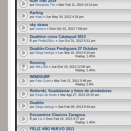
KDR Trail 2014
por
Desakato Tim
» Mar Feb 11, 2014 10:14 pm
Karting
por
matu
» Jue May 24, 2012 4:16 pm
sky strava
por
carioco
» Dom Dic 01, 2013 7:58 pm
Duathlon cross Calatayud 2013
por
Pinilla150cv
» Jue Oct 31, 2013 5:51 pm
Duatlón-Cross Perdiguera 27 Octubre
por
Diego bielzgz
» Lun Sep 16, 2013 9:10 pm
Rating: 1.45%
Running
por
WILLIAN
» Jue Ene 19, 2012 12:00 am
Rating: 1.45%
WINDSURF
por
Felix Quint
» Mar Feb 21, 2012 5:48 pm
Rating: 2.9%
Rollerski, Guadalaviar y fotos de alrededores
por
Esquí de fondo
» Mar Ago 27, 2013 10:20 am
Duatlón
por
Diego bielzgz
» Sab Feb 09, 2013 8:44 pm
Encuentros Clasicos Zaragoza
por
Lio
» Dom Feb 24, 2013 9:17 pm
Rating: 1.45%
FELIZ AÑO NUEVO 2013