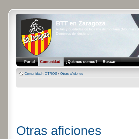
BTT en Zaragoza
Rutas y quedadas de bicicleta de montaña (Mountain 
Demonios del desierto...
Portal
Comunidad
¿Quienes somos?
Buscar
Comunidad
‹
OTROS
‹
Otras aficiones
Otras aficiones