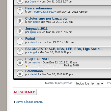
por
Jose H
» Lun Dic 31, 2012 9:07 pm
Pesca submarina
por
Pedro,Cabra loca
» Mié May 16, 2012 7:50 pm
Cicloturismo por Lanzarote
por
Inad
» Jue May 03, 2012 6:29 pm
Jorgeada 2012.
por
Quique
» Vie Mar 16, 2012 5:05 pm
Futbol
por
daniel 2
» Jue Ene 19, 2012 5:09 pm
BALONCESTO ACB, NBA, LEB, EBA, Liga Social...
por
Angel
» Mié Ene 18, 2012 9:39 pm
ESQUI ALPINO
por
nacho
» Dom Ene 22, 2012 11:37 am
Rating: 5.8%
Balonmano
por
daniel 2
» Vie Ene 20, 2012 8:55 pm
Mostrar temas previos:
Ord
Publicar un nuevo
tema
Volver a Índice general